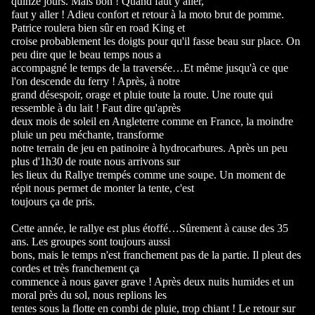
quinze jours. Mais bon ! Quand faut y aller,
faut y aller ! Adieu confort et retour à la moto brut de pomme.
Patrice roulera bien sûr en road King et
croise probablement les doigts pour qu'il fasse beau sur place. On
peu dire que le beau temps nous a
accompagné le temps de la traversée…Et même jusqu'à ce que
l'on descende du ferry ! Après, à notre
grand désespoir, orage et pluie toute la route. Une route qui
ressemble à du lait ! Faut dire qu'après
deux mois de soleil en Angleterre comme en France, la moindre
pluie un peu méchante, transforme
notre terrain de jeu en patinoire à hydrocarbures. Après un peu
plus d'1h30 de route nous arrivons sur
les lieux du Rallye trempés comme une soupe. Un moment de
répit nous permet de monter la tente, c'est
toujours ça de pris.
Cette année, le rallye est plus étoffé…Sûrement à cause des 35
ans. Les groupes sont toujours aussi
bons, mais le temps n'est franchement pas de la partie. Il pleut des
cordes et très franchement ça
commence à nous gaver grave ! Après deux nuits humides et un
moral près du sol, nous replions les
tentes sous la flotte en combi de pluie, trop chiant ! Le retour sur